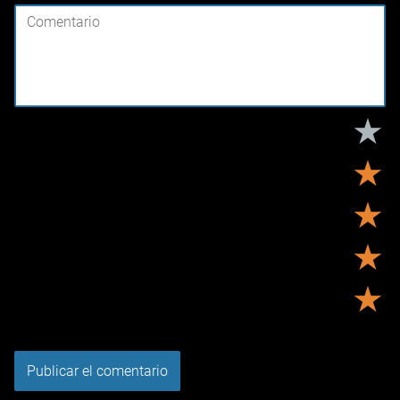
★
★
★
★
★
Tu puntuación:
Útil