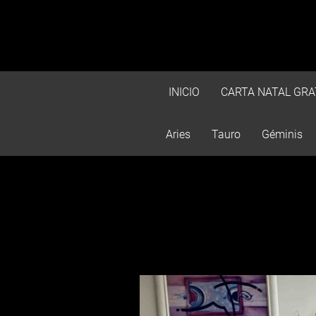
INICIO
CARTA NATAL GRA
Aries
Tauro
Géminis