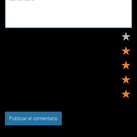
★
★
★
★
★
Tu puntuación:
Útil