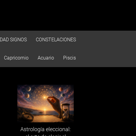
IDAD SIGNOS
CONSTELACIONES
Capricornio
Acuario
Piscis
Astrología eleccional: