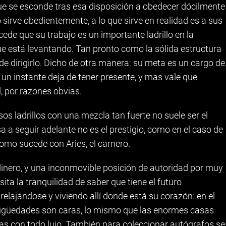
que se esconde tras esa disposición a obedecer dócilmente
sirve obedientemente, a lo que sirve en realidad es a sus
cede que su trabajo es un importante ladrillo en la
que está levantando. Tan pronto como la sólida estructura
de dirigirlo. Dicho de otra manera: su meta es un cargo de
r un instante deja de tener presente, y mas vale que
, por razones obvias.
os ladrillos con una mezcla tan fuerte no suele ser el
a a seguir adelante no es el prestigio, como en el caso de
 como sucede con Aries, el carnero.
inero, y una inconmovible posición de autoridad por muy
ita la tranquilidad de saber que tiene el futuro
elajándose y viviendo allí donde está su corazón: en el
ntigüedades son caras, lo mismo que las enormes casas
idas con todo lujo. También para coleccionar autógrafos se