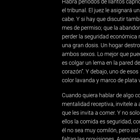
Habrá periodos de llantos capr
el tribunal. El juez le asignará
cabe. Y si hay que discutir tamb
mes de permiso; que la abandon
perder la seguridad económica mo
una gran dosis. Un hogar destr
ambos sexos. Lo mejor que pued
es colgar un lema en la pared de
corazón”. Y debajo, uno de esos
color lavanda y marco de plata vi
Cuando quiera hablar de algo co
mentalidad receptiva, invítele a
que les invita a comer. Y no sol
ellos la comida es seguridad, co
él no sea muy comilón, pero así
faltan las provisiones. Asegúres