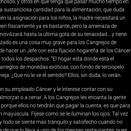
ichosos, y otros en que tenga que pasar mucho tiempo en
 una sustanciosa cantidad para la alimentación, que duda
ién la asignación para los niños, la madre necesitará un
en físicamente ya es bastante, pero la amenaza de
vilizará hasta la última gota de su tenacidad... y tiene
ozado es una cosa muy grave para los Cangrejos de
e hacer un Jefe con esta fijación hogareña de los Cáncer
 todos los despachos: “El hogar está donde está el
 arreglos de monedas exóticas, con fondo de terciopelo
eja. ¿Que no le ve el sentido? Ellos, sin duda, lo verán.
n su empleado Cáncer y le interese contar con su
 almorzar o a cenar. A los Cangrejos les encanta la gente
o porque ellos no tendrán que pagar la cuenta; es que para
n mayúscula. Fíjese como se le iluminan los ojos. Tal vez
 y todo se siente mas tranquilo y satisfecho cuando no
e de que lo lleva a uno de los mejores restaurantes, pues