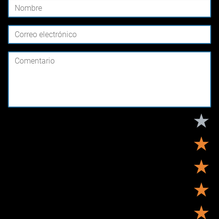
★
★
★
★
★