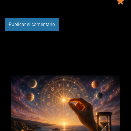
★
Tu puntuación:
Útil