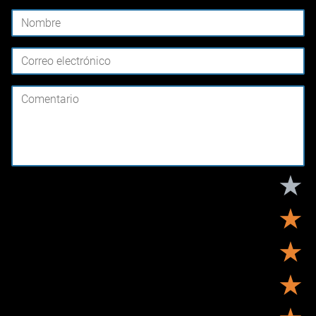
★
★
★
★