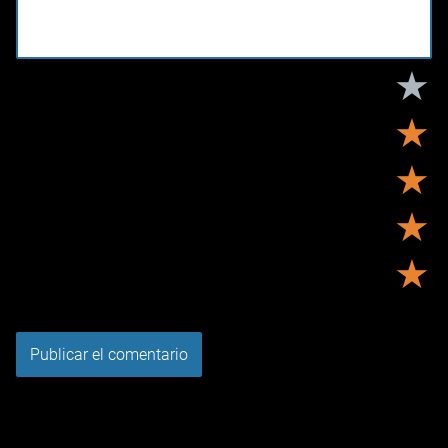
★
★
★
★
★
Tu puntuación:
Útil