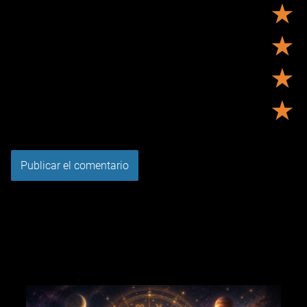
★
★
★
★
Tu puntuación:
Útil