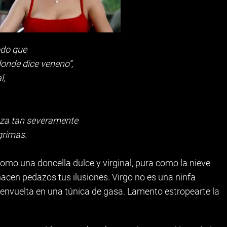
odo que
onde dice veneno”,
l,
nza tan severamente
grimas.
como una doncella dulce y virginal, pura como la nieve
hacen pedazos tus ilusiones. Virgo no es una ninfa
, envuelta en una túnica de gasa. Lamento estropearte la