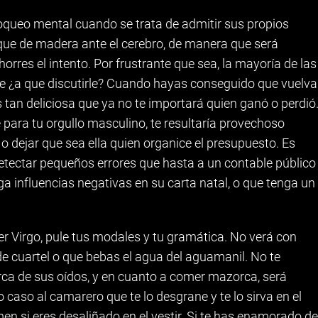
queo mental cuando se trata de admitir sus propios
oque de madera ante el cerebro, de manera que será
orres el intento. Por frustrante que sea, la mayoría de las
e ¿a que discutirle? Cuando hayas conseguido que vuelva
 tan deliciosa que ya no te importará quien ganó o perdió
 para tu orgullo masculino, te resultaría provechoso
 o dejar que sea ella quien organice el presupuesto. Es
detectar pequeños errores que hasta a un contable público
ga influencias negativas en su carta natal, o que tenga un
er Virgo, pule tus modales y tu gramática. No verá con
e cuartel o que bebas el agua del aguamanil. No te
ca de sus oídos, y en cuanto a comer mazorca, será
o caso al camarero que te lo desgrane y te lo sirva en el
n si eres desaliñado en el vestir. Si te has enamorado de