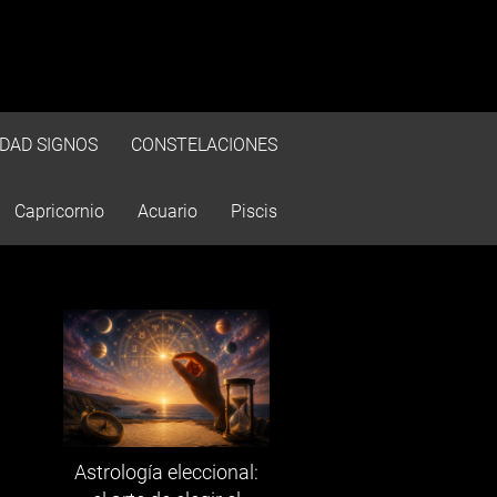
IDAD SIGNOS
CONSTELACIONES
Capricornio
Acuario
Piscis
Astrología eleccional: