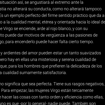
 situación así, se angustiará al extremo ante la
ustia no alterará su conducta, como no alterará tampoco
Es un ejemplo perfecto del firme sentido práctico que da a
o a la cualidad mental, etérea y orientada hacia lo ideal d
 Virgo se enciende, arde al rojo blanco, y con su
ito puede dar motivos de vergüenza a las pasiones de
go, para encenderlo puede hacer falta cierto tiempo.
 y ardientes del amor pueden estar un tanto suavizados
 pero hay en ellas una misteriosa y serena cualidad de
” que, para los hombres que prefieren la delicadeza de los
a cualidad sumamente satisfactoria.
no significa que sea perfecta. Tiene sus rasgos negativos,
. Para empezar, las mujeres Virgo están tercamente
hacer las cosas con tanto orden y eficiencia como ellas,
 uno es que -por lo general- nadie puede. También son