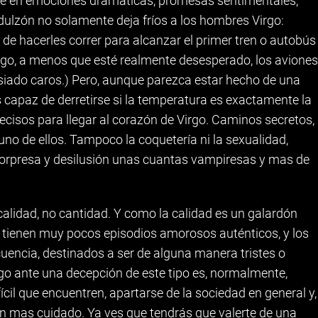
ce en emociones dramáticas, promesas sentimentales,
 dulzón no solamente deja fríos a los hombres Virgo:
de hacerles correr para alcanzar el primer tren o autobús
irgo, a menos que esté realmente desesperado, los aviones
ado caros.) Pero, aunque parezca estar hecho de una
s capaz de derretirse si la temperatura es exactamente la
isos para llegar al corazón de Virgo. Caminos secretos,
uno de ellos. Tampoco la coquetería ni la sexualidad,
rpresa y desilusión unas cuantas vampiresas y mas de
calidad, no cantidad. Y como la calidad es un galardón
, tienen muy pocos episodios amorosos auténticos, y los
cuencia, destinados a ser de alguna manera tristes o
go ante una decepción de este tipo es, normalmente,
ícil que encuentren, apartarse de la sociedad en general y,
aun mas cuidado. Ya ves que tendrás que valerte de una