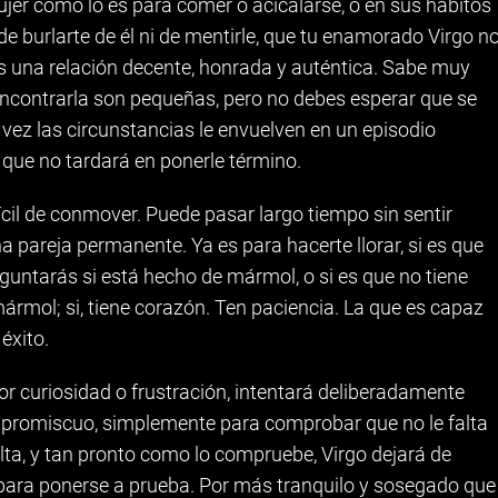
ujer como lo es para comer o acicalarse, o en sus hábitos
 de burlarte de él ni de mentirle, que tu enamorado Virgo n
 es una relación decente, honrada y auténtica. Sabe muy
encontrarla son pequeñas, pero no debes esperar que se
ez las circunstancias le envuelven en un episodio
 que no tardará en ponerle término.
il de conmover. Puede pasar largo tiempo sin sentir
 pareja permanente. Ya es para hacerte llorar, si es que
eguntarás si está hecho de mármol, o si es que no tiene
ármol; si, tiene corazón. Ten paciencia. La que es capaz
éxito.
or curiosidad o frustración, intentará deliberadamente
promiscuo, simplemente para comprobar que no le falta
lta, y tan pronto como lo compruebe, Virgo dejará de
s para ponerse a prueba. Por más tranquilo y sosegado que