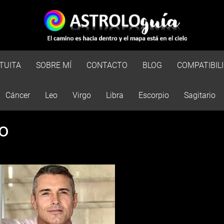
TUITA
SOBRE MÍ
CONTACTO
BLOG
COMPATIBIL
Cáncer
Leo
Virgo
Libra
Escorpio
Sagitario
go
Esto es una prueba