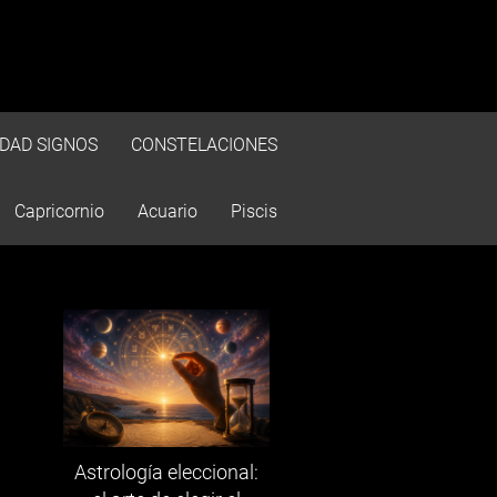
IDAD SIGNOS
CONSTELACIONES
Capricornio
Acuario
Piscis
Astrología eleccional: