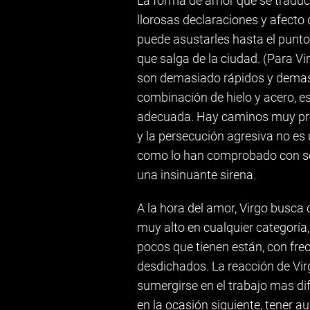
La forma de amor que se tradu
llorosas declaraciones y afecto
puede asustarles hasta el punto 
que salga de la ciudad. (Para V
son demasiado rápidos y demasi
combinación de hielo y acero, e
adecuada. Hay caminos muy prec
y la persecución agresiva no es 
como lo han comprobado con so
una insinuante sirena.
A la hora del amor, Virgo busca 
muy alto en cualquier categoría
pocos que tienen están, con fre
desdichados. La reacción de Vir
sumergirse en el trabajo mas dif
en la ocasión siguiente, tener 