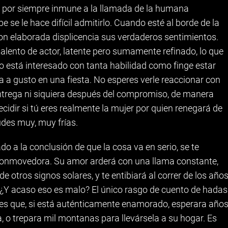
 por siempre inmune a la llamada de la humana
se le hace difícil admitirlo. Cuando esté al borde de la
on elaborada displicencia sus verdaderos sentimientos.
talento de actor, latente pero sumamente refinado, lo que
no está interesado con tanta habilidad como finge estar
a gusto en una fiesta. No esperes verle reaccionar con
ntrega ni siquiera después del compromiso, de manera
cidir si tú eres realmente la mujer por quien renegará de
udes muy, muy frías.
o a la conclusión de que la cosa va en serio, se te
conmovedora. Su amor arderá con una llama constante,
 otros signos solares, y te entibiará al correr de los año
 ¿Y acaso eso es malo? El único rasgo de cuento de hadas
 es que, si está auténticamente enamorado, esperara año
, o trepara mil montanas para llevársela a su hogar. Es