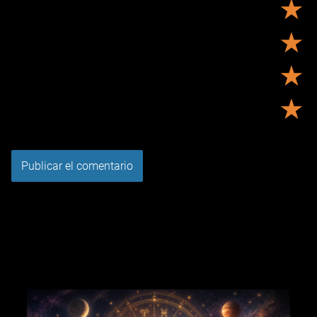
★
★
★
★
Tu puntuación:
Útil