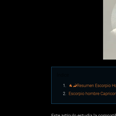
Índice
🐐🦂Resumen Escorpio Ho
Escorpio hombre Capricor
Este artículo estudia la compat