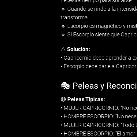
necesita tiempo para soltarse.
🔹 Cuando se rinde a la intensi
transforma.
🔹 Escorpio es magnético y miste
🔹 Si Escorpio siente que Capric
⚠️
Solución:
• Capricornio debe aprender a 
• Escorpio debe darle a Capricor
🎭 Peleas y Reconci
🔴
Peleas Típicas:
• MUJER CAPRICORNIO: “No nece
• HOMBRE ESCORPIO: “No necesit
• MUJER CAPRICORNIO: “Todo tie
• HOMBRE ESCORPIO: “El amor no