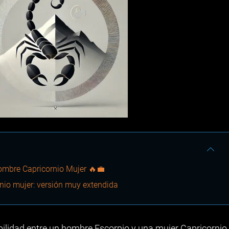
mbre Capricornio Mujer 🔥💼
nio mujer: versión muy extendida
ibilidad entre un hombre Escorpio y una mujer Capricornio