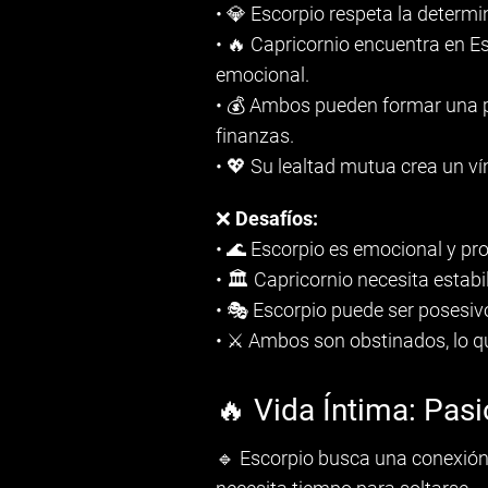
• 💎 Escorpio respeta la determ
• 🔥 Capricornio encuentra en E
emocional.
• 💰 Ambos pueden formar una p
finanzas.
• 💖 Su lealtad mutua crea un ví
❌
Desafíos:
• 🌊 Escorpio es emocional y pro
• 🏛 Capricornio necesita estabi
• 🎭 Escorpio puede ser posesiv
• ⚔ Ambos son obstinados, lo qu
🔥 Vida Íntima: Pas
🔹 Escorpio busca una conexión 