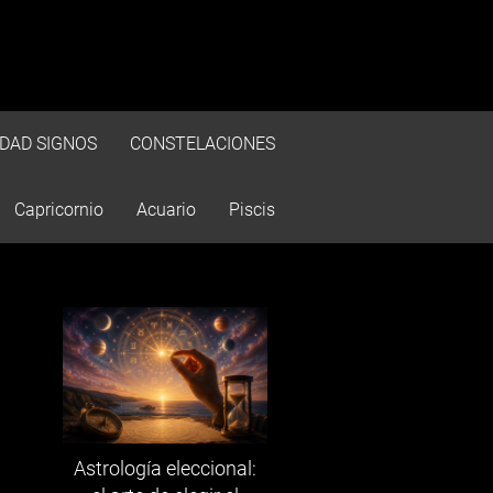
IDAD SIGNOS
CONSTELACIONES
Capricornio
Acuario
Piscis
Astrología eleccional: