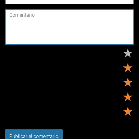
★
★
★
★
★
Tu puntuación:
Útil