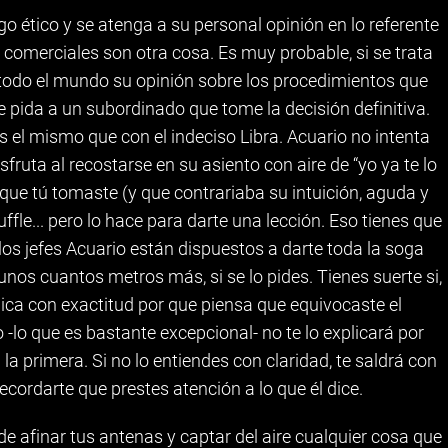
o ético y se atenga a su personal opinión en lo referente
s comerciales son otra cosa. Es muy probable, si se trata
a todo el mundo su opinión sobre los procedimientos que
ue pida a un subordinado que tome la decisión definitiva.
s el mismo que con el indeciso Libra. Acuario no intenta
fruta al recostarse en su asiento con aire de “yo ya te lo
que tú tomaste (y que contrariaba su intuición, aguda y
ffle... pero lo hace para darte una lección. Eso tienes que
 los jefes Acuario están dispuestos a darte toda la soga
unos cuantos metros más, si se lo pides. Tienes suerte si,
lica con exactitud por que piensa que equivocaste el
-lo que es bastante excepcional- no te lo explicará por
 primera. Si no lo entiendes con claridad, te saldrá con
cordarte que prestes atención a lo que él dice.
e afinar tus antenas y captar del aire cualquier cosa que