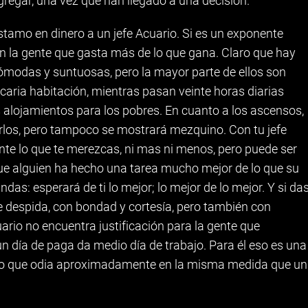
gregar, una vez que han llegado a una decisión.
réstamo en dinero a un jefe Acuario. Si es un exponente
con la gente que gasta más de lo que gana. Claro que hay
ómodas y suntuosas, pero la mayor parte de ellos son
caria habitación, mientras pasan veinte horas diarias
alojamientos para los pobres. En cuanto a los ascensos,
rlos, pero tampoco se mostrará mezquino. Con tu jefe
e lo que te merezcas, ni mas ni menos, pero puede ser
e alguien ha hecho una tarea mucho mejor de lo que su
das: esperará de ti lo mejor; lo mejor de lo mejor. Y si da
te despida, con bondad y cortesía, pero también con
ario no encuentra justificación para la gente que
 día de paga da medio día de trabajo. Para él eso es una
to que odia aproximadamente en la misma medida que un