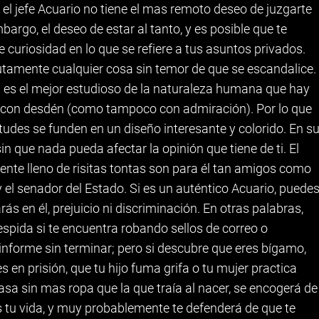
 el jefe Acuario no tiene el mas remoto deseo de juzgarte
bargo, el deseo de estar al tanto, y es posible que te
nte curiosidad en lo que se refiere a tus asuntos privados.
utamente cualquier cosa sin temor de que se escandalice.
 es el mejor estudioso de la naturaleza humana que hay
rá con desdén (como tampoco con admiración). Por lo que
 virtudes se funden en un diseño interesante y colorido. En s
sin que nada pueda afectar la opinión que tiene de ti. El
ente lleno de risitas tontas son para él tan amigos como
 y el senador del Estado. Si es un auténtico Acuario, puede
ás en él, prejuicio ni discriminación. En otras palabras,
espida si te encuentra robando sellos de correo o
 informe sin terminar; pero si descubre que eres bígamo,
 en prisión, que tu hijo fuma grifa o tu mujer practica
casa sin mas ropa que la que traía al nacer, se encogerá de
 tu vida, y muy probablemente te defenderá de que te