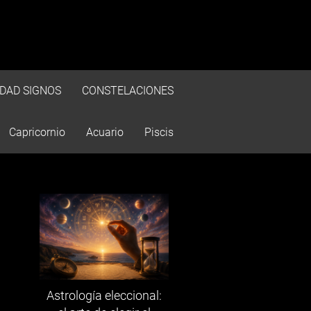
IDAD SIGNOS
CONSTELACIONES
Capricornio
Acuario
Piscis
Astrología eleccional: