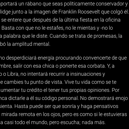
 importará un rábano que seas políticamente conservador y
idge junto a la imagen de Franklin Roosevelt que colgó él.
e entere que después de la última fiesta en la oficina
 Basta con que no le estafes, no le mientas y -no lo
la palabra que le diste. Cuando se trata de promesas, la
abó la amplitud mental.
o, no desperdiciará energía procurando convencerte de que
mbre, salir con esa chica o ponerte esa corbata. Y, a
 o Libra, no intentará recurrir a insinuaciones y
e cambies tu punto de vista. Vive tu vida como se te
aumentar tu crédito el tener tus propias opiniones. Por
nca dictarle a él su código personal. No demostrará enojo
 sienta. Hasta puede ser que sonría y haga pensativos
 mirada remota en los ojos, pero es como si le estuvieras
 a casi todo el mundo, pero escucha; nada más.