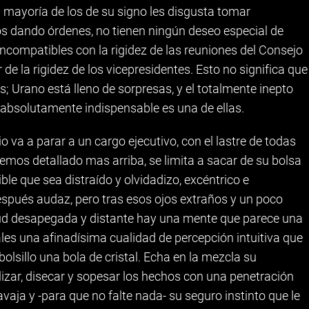
a mayoría de los de su signo les disgusta tomar
s dando órdenes, no tienen ningún deseo especial de
 incompatibles con la rigidez de las reuniones del Consejo
de la rigidez de los vicepresidentes. Esto no significa que
 Urano está lleno de sorpresas, y el totalmente inepto
 absolutamente indispensable es una de ellas.
va a parar a un cargo ejecutivo, con el lastre de todas
emos detallado mas arriba, se limita a sacar de su bolsa
ble que sea distraído y olvidadizo, excéntrico e
después audaz, pero tras esos ojos extraños y un poco
itud desapegada y distante hay una mente que parece una
es una afinadísima cualidad de percepción intuitiva que
bolsillo una bola de cristal. Echa en la mezcla su
izar, disecar y sopesar los hechos con una penetración
vaja y -para que no falte nada- su seguro instinto que le