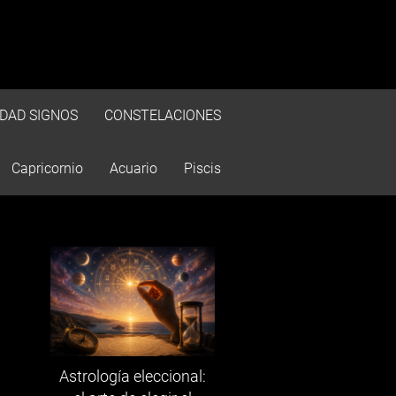
IDAD SIGNOS
CONSTELACIONES
Capricornio
Acuario
Piscis
Astrología eleccional: