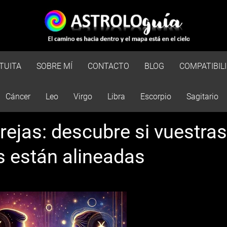
TUITA
SOBRE MÍ
CONTACTO
BLOG
COMPATIBIL
Cáncer
Leo
Virgo
Libra
Escorpio
Sagitario
rejas: descubre si vuestras
s están alineadas
Esto es una prueba