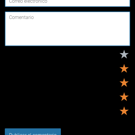
★
★
★
★
★
Tu puntuación:
Útil