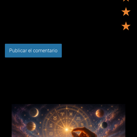
★
★
Tu puntuación:
Útil