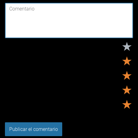
★
★
★
★
★
Tu puntuación:
Útil