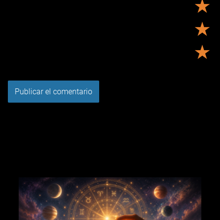
★
★
★
Tu puntuación:
Útil