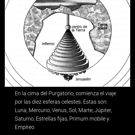
En la cima del Purgatorio, comienza el viaje
por las diez esferas celestes. Estas son:
Luna, Mercurio, Venus, Sol, Marte, Júpiter,
Saturno, Estrellas fijas, Primum mobile y
Empíreo