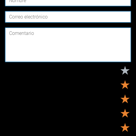
★
★
★
★
★